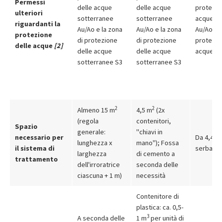
Permessi
delle acque
delle acque
protezio
ulteriori
sotterranee
sotterranee
acque so
riguardanti la
Au/Ao e la zona
Au/Ao e la zona
Au/Ao e l
protezione
di protezione
di protezione
protezio
delle acque
[2]
delle acque
delle acque
acque so
sotterranee S3
sotterranee S3
2
2
Almeno 15 m
4,5 m
(2x
(regola
contenitori,
Spazio
generale:
"chiavi in
necessario per
Da 4,4 m
lunghezza x
mano"); Fossa
il sistema di
serbatoio
larghezza
di cemento a
trattamento
dell'irroratrice
seconda delle
ciascuna + 1 m)
necessità
Contenitore di
plastica: ca. 0,5-
3
A seconda delle
1 m
per unità di