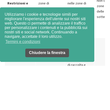
Non cons
Restrizioni e
zone di
nelle zone di
zone di 
limiti
protezione
protezione
delle ac
delle acque
delle acque
Utilizziamo i cookie e tecnologie simili per
sotterra
migliorare l'esperienza dell'utente sui nostri siti
sotterranee S1
sotterranee S1
web. Questo ci permette di analizzare il traffico
e S2
e S2
per personalizzare i contenuti e la pubblicità sui
nostri siti e social network. Continuando a
navigare, accettate il loro utilizzo.
Termini e condizioni
Contenitori di
plastica (2 pezzi
Chiudere la finestra
3
di 1 m
): CHF
4'150 con vasca
di raccolta e
A partire da CHF
impianto
Costi di
33'000
d'irrigazione
Da ca. CH
realizzazione
(compresa la
automatico;
CHF 10'5
[3]
fossa in
Fossa in
serbatoi
cemento)
cemento, a
seconda delle
dimensioni, a
partire da ca.