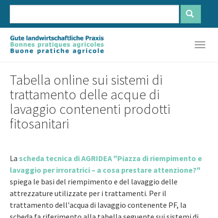
Skip
to
main
Français
Deutsch
Italiano
content
Togg
navig
Tabella online sui sistemi di
trattamento delle acque di
lavaggio contenenti prodotti
fitosanitari
La
scheda tecnica di AGRIDEA "Piazza di riempimento e
lavaggio per irroratrici – a cosa prestare attenzione?"
spiega le basi del riempimento e del lavaggio delle
attrezzature utilizzate per i trattamenti. Per il
trattamento dell'acqua di lavaggio contenente PF, la
scheda fa riferimento alla tabella seguente sui sistemi di