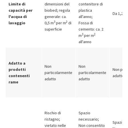
Limite di
dimensioni del
contenitore di
capacità per
biobed; regola
plastica
Da 1,2 a 
l'acqua di
generale: ca.
all'anno;
3
2
lavaggio
0,5 m
per m
di
Fossa di
superficie
cemento: ca. 2
3
2
m
per m
all'anno
Adatto a
Non
Non
prodotti
Non part
particolarmente
particolarmente
contenenti
adatto
adatto
adatto
rame
Rischio di
Spazio
ristagno;
necessario;
Spazio n
vietato nelle
Non consentito