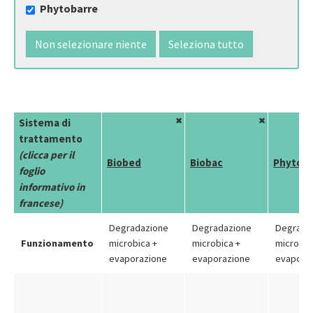
Phytobarre
Non selezionare niente
Seleziona tutto
✖
✖
Sistema di
trattamento
(clicca per il
Biobed
Biobac
Phytob
foglio
informativo in
francese)
Degradazione
Degradazione
Degrada
Funzionamento
microbica +
microbica +
microbic
evaporazione
evaporazione
evapora