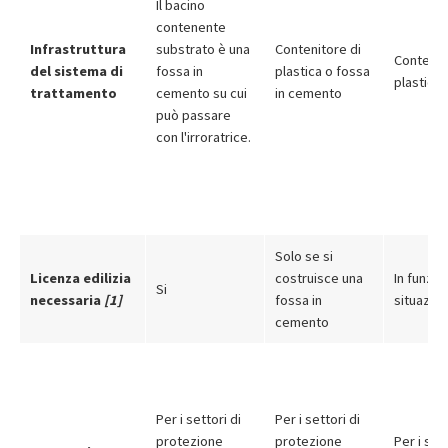
Il bacino
contenente
Infrastruttura
substrato è una
Contenitore di
Contenit
del sistema di
fossa in
plastica o fossa
plastica
trattamento
cemento su cui
in cemento
può passare
con l'irroratrice.
Solo se si
Licenza edilizia
costruisce una
In funzio
Si
necessaria
[1]
fossa in
situazio
cemento
Per i settori di
Per i settori di
protezione
protezione
Per i sett