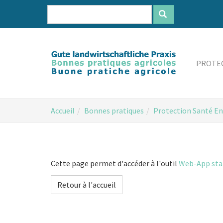
Aller
au
contenu
principal
PROTEC
You
Accueil
Bonnes pratiques
Protection Santé E
are
here:
Cette page permet d'accéder à l'outil
Web-App stan
Retour à l'accueil