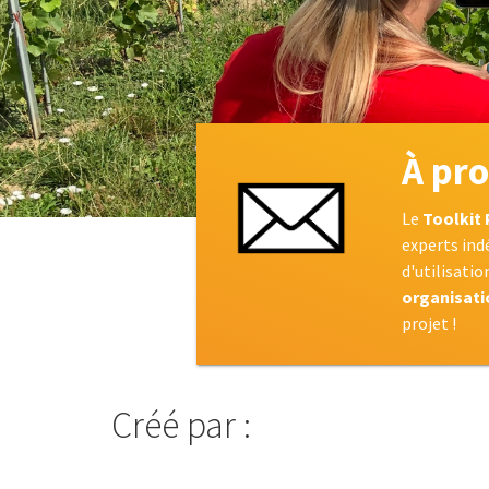
À pro
Le
Toolkit 
experts indé
d'utilisatio
organisati
projet !
Créé par :