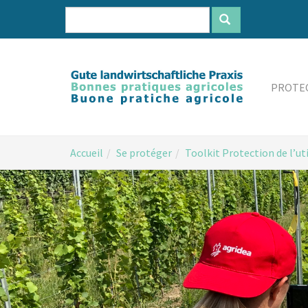
Aller
au
contenu
principal
PROTEC
You
Accueil
Se protéger
Toolkit Protection de l’ut
are
here: