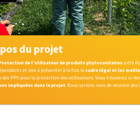
pos du projet
Protection de l’utilisateur de produits phytosanitaires
a été é
pendants et vise à présenter à la fois le
cadre légal et les meill
n des PPh pour la protection des utilisateurs. Vous trouverez ci-de
ons impliquées dans le projet
. Nous serions ravis de recevoir des