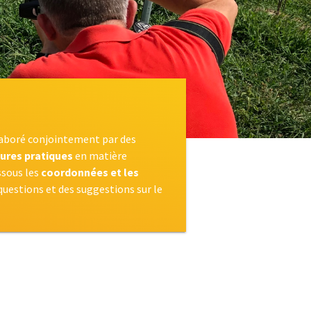
laboré conjointement par des
eures pratiques
en matière
ssous les
coordonnées et les
 questions et des suggestions sur le