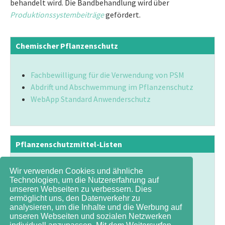
behandelt wird. Die Bandbehandlung wird über
Produktionssystembeiträge
gefördert.
Chemischer Pflanzenschutz
Fachbewilligung für die Verwendung von PSM
Abdrift und Abschwemmung im Pflanzenschutz
WebApp Standard Anwenderschutz
Pflanzenschutzmittel-Listen
Wir verwenden Cookies und ähnliche
Pflanzenschutzmittelverzeichnis des BLV
Technologien, um die Nutzererfahrung auf
Basephyto
(FR)
unseren Webseiten zu verbessern. Dies
Mittelheft - Pflanzenschutzmittel im Feldbau
ermöglicht uns, den Datenverkehr zu
analysieren, um die Inhalte und die Werbung auf
Datenblätter Ackerbau AGRIDEA
unseren Webseiten und sozialen Netzwerken
Betriebsmittelliste Biolandbau