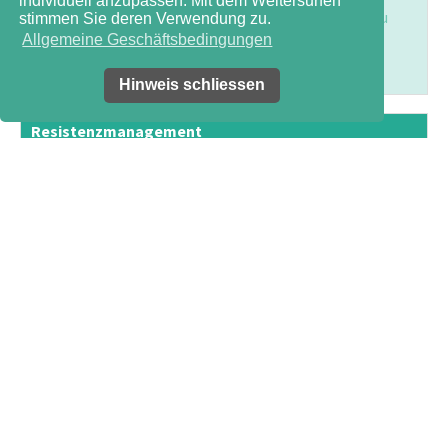
individuell anzupassen. Mit dem Weitersurfen
Pflanzenschutzempfehlungen Erwerbsobstbau
stimmen Sie deren Verwendung zu.
Pflanzenschutzempfehlungen Weinbau
Allgemeine Geschäftsbedingungen
Hinweis schliessen
Resistenzmanagement
Herbizidresistenzen und Karten
Wirkmechanismen von Herbiziden
Herbicide Resistance Action Committee (HRAC)
Insecticide Resistance Action Committee (IRAC)
Fungicide Resistance Action Committee (FRAC)
Applikationstechnik
Universaltabellen für Flachstrahldüsen (JKI)